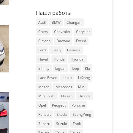
Наши работы
Audi
BMW
Changan
Chery
Chevrolet
Chrysler
Citroen
Daewoo
Exeed
Ford
Geely
Genesis
Haval
Honda
Hyundai
Infinity
Jaguar
Jeep
Kia
Land Rover
Lexus
LiXiang
Mazda
Mercedes
Mini
Mitsubishi
Nissan
Omoda
Opel
Peugeot
Porsche
Renault
Skoda
SsangYong
Subaru
Suzuki
Tank
Toyota
Volvo
Voyah