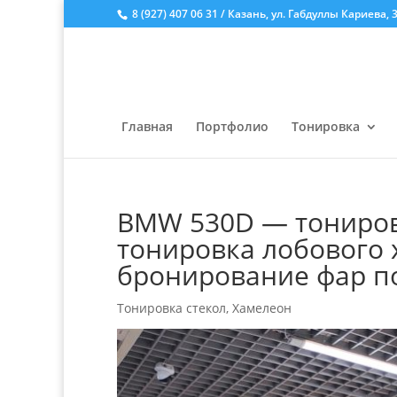
8 (927) 407 06 31 / Казань, ул. Габдуллы Кариева, 
Главная
Портфолио
Тонировка
BMW 530D — тонировк
тонировка лобового х
бронирование фар п
Тонировка стекол
,
Хамелеон