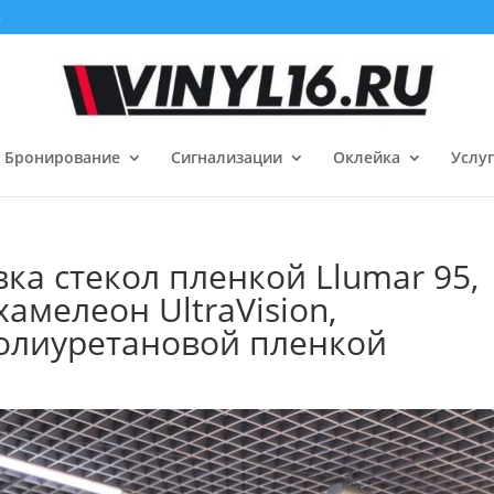
3
Бронирование
Сигнализации
Оклейка
Услу
а стекол пленкой Llumar 95,
амелеон UltraVision,
олиуретановой пленкой