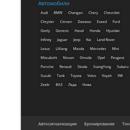
Автомобили
Audi
BMW
Changan
Chery
Chevrolet
Chrysler
Citroen
Daewoo
Exeed
Ford
Geely
Genesis
Haval
Honda
Hyundai
Infinity
Jaguar
Jeep
Kia
Land Rover
Lexus
LiXiang
Mazda
Mercedes
Mini
Mitsubishi
Nissan
Omoda
Opel
Peugeot
Porsche
Renault
Skoda
SsangYong
Subaru
Suzuki
Tank
Toyota
Volvo
Voyah
VW
Zeekr
ВАЗ
Лада
Нива
Автосигнализации
Бронирование
Тон