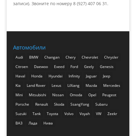
записи). Звоните по номеру 8 (927) 407 06 31.
Автомобили
Audi
BMW
Changan
Chery
Chevrolet
Chrysler
Citroen
Daewoo
Exeed
Ford
Geely
Genesis
Haval
Honda
Hyundai
Infinity
Jaguar
Jeep
Kia
Land Rover
Lexus
LiXiang
Mazda
Mercedes
Mini
Mitsubishi
Nissan
Omoda
Opel
Peugeot
Porsche
Renault
Skoda
SsangYong
Subaru
Suzuki
Tank
Toyota
Volvo
Voyah
VW
Zeekr
ВАЗ
Лада
Нива