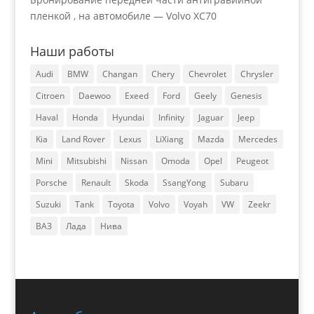
пленкой , на автомобиле — Volvo XC70
Наши работы
Audi
BMW
Changan
Chery
Chevrolet
Chrysler
Citroen
Daewoo
Exeed
Ford
Geely
Genesis
Haval
Honda
Hyundai
Infinity
Jaguar
Jeep
Kia
Land Rover
Lexus
LiXiang
Mazda
Mercedes
Mini
Mitsubishi
Nissan
Omoda
Opel
Peugeot
Porsche
Renault
Skoda
SsangYong
Subaru
Suzuki
Tank
Toyota
Volvo
Voyah
VW
Zeekr
ВАЗ
Лада
Нива