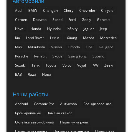
Автомобили
Audi
BMW
Changan
Chery
Chevrolet
Chrysler
Citroen
Daewoo
Exeed
Ford
Geely
Genesis
Haval
Honda
Hyundai
Infinity
Jaguar
Jeep
Kia
Land Rover
Lexus
LiXiang
Mazda
Mercedes
Mini
Mitsubishi
Nissan
Omoda
Opel
Peugeot
Porsche
Renault
Skoda
SsangYong
Subaru
Suzuki
Tank
Toyota
Volvo
Voyah
VW
Zeekr
ВАЗ
Лада
Нива
Наши работы
Android
Ceramic Pro
Антихром
Брендирование
Бронирование
Замена стекол
Оклейка автомобилей
Перетяжка руля
Перетяжка салона
Покраска элементов
Полировка