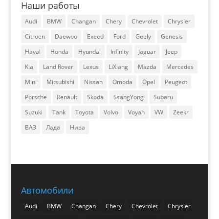
Наши работы
Audi
BMW
Changan
Chery
Chevrolet
Chrysler
Citroen
Daewoo
Exeed
Ford
Geely
Genesis
Haval
Honda
Hyundai
Infinity
Jaguar
Jeep
Kia
Land Rover
Lexus
LiXiang
Mazda
Mercedes
Mini
Mitsubishi
Nissan
Omoda
Opel
Peugeot
Porsche
Renault
Skoda
SsangYong
Subaru
Suzuki
Tank
Toyota
Volvo
Voyah
VW
Zeekr
ВАЗ
Лада
Нива
Автомобили
Audi
BMW
Changan
Chery
Chevrolet
Chrysler