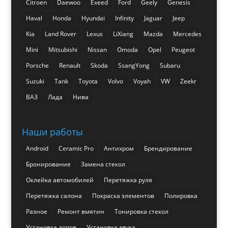
Citroen
Daewoo
Exeed
Ford
Geely
Genesis
Haval
Honda
Hyundai
Infinity
Jaguar
Jeep
Kia
Land Rover
Lexus
LiXiang
Mazda
Mercedes
Mini
Mitsubishi
Nissan
Omoda
Opel
Peugeot
Porsche
Renault
Skoda
SsangYong
Subaru
Suzuki
Tank
Toyota
Volvo
Voyah
VW
Zeekr
ВАЗ
Лада
Нива
Наши работы
Android
Ceramic Pro
Антихром
Брендирование
Бронирование
Замена стекол
Оклейка автомобилей
Перетяжка руля
Перетяжка салона
Покраска элементов
Полировка
Разное
Ремонт вмятин
Тонировка стекол
Установка допов
Установка звука