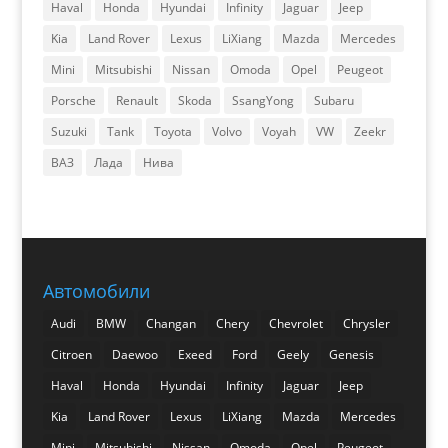
Haval
Honda
Hyundai
Infinity
Jaguar
Jeep
Kia
Land Rover
Lexus
LiXiang
Mazda
Mercedes
Mini
Mitsubishi
Nissan
Omoda
Opel
Peugeot
Porsche
Renault
Skoda
SsangYong
Subaru
Suzuki
Tank
Toyota
Volvo
Voyah
VW
Zeekr
ВАЗ
Лада
Нива
Автомобили
Audi
BMW
Changan
Chery
Chevrolet
Chrysler
Citroen
Daewoo
Exeed
Ford
Geely
Genesis
Haval
Honda
Hyundai
Infinity
Jaguar
Jeep
Kia
Land Rover
Lexus
LiXiang
Mazda
Mercedes
Mini
Mitsubishi
Nissan
Omoda
Opel
Peugeot