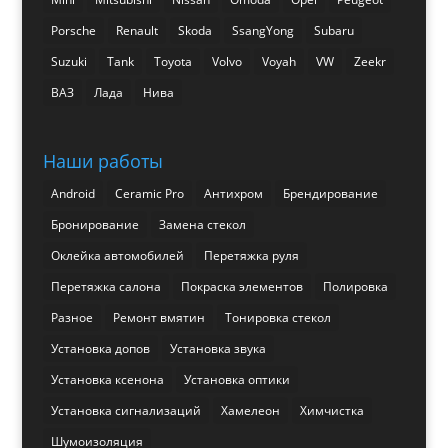
Porsche
Renault
Skoda
SsangYong
Subaru
Suzuki
Tank
Toyota
Volvo
Voyah
VW
Zeekr
ВАЗ
Лада
Нива
Наши работы
Android
Ceramic Pro
Антихром
Брендирование
Бронирование
Замена стекол
Оклейка автомобилей
Перетяжка руля
Перетяжка салона
Покраска элементов
Полировка
Разное
Ремонт вмятин
Тонировка стекол
Установка допов
Установка звука
Установка ксенона
Установка оптики
Установка сигнализаций
Хамелеон
Химчистка
Шумоизоляция