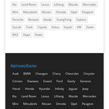
Kia
Land Rover
Lexus
LiXiang
Mazda
Mercedes
Mini
Mitsubishi
Nissan
Omoda
Opel
Peugeot
Porsche
Renault
Skoda
SsangYong
Subaru
Suzuki
Tank
Toyota
Volvo
Voyah
VW
Zeekr
ВАЗ
Лада
Нива
Автомобили
Audi
BMW
Changan
Chery
Chevrolet
Chrysler
Citroen
Daewoo
Exeed
Ford
Geely
Genesis
Haval
Honda
Hyundai
Infinity
Jaguar
Jeep
Kia
Land Rover
Lexus
LiXiang
Mazda
Mercedes
Mini
Mitsubishi
Nissan
Omoda
Opel
Peugeot