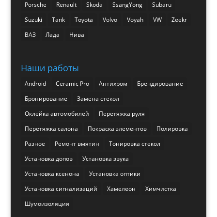
Porsche
Renault
Skoda
SsangYong
Subaru
Suzuki
Tank
Toyota
Volvo
Voyah
VW
Zeekr
ВАЗ
Лада
Нива
Наши работы
Android
Ceramic Pro
Антихром
Брендирование
Бронирование
Замена стекол
Оклейка автомобилей
Перетяжка руля
Перетяжка салона
Покраска элементов
Полировка
Разное
Ремонт вмятин
Тонировка стекол
Установка допов
Установка звука
Установка ксенона
Установка оптики
Установка сигнализаций
Хамелеон
Химчистка
Шумоизоляция