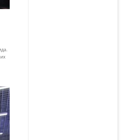
ида.
еих