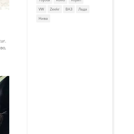
VW
Zeekr
ВАЗ
Лада
Нива
ur.
во,