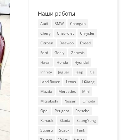
Наши работы
Audi
BMW
Changan
Chery
Chevrolet
Chrysler
Citroen
Daewoo
Exeed
Ford
Geely
Genesis
Haval
Honda
Hyundai
Infinity
Jaguar
Jeep
Kia
Land Rover
Lexus
LiXiang
Mazda
Mercedes
Mini
Mitsubishi
Nissan
Omoda
Opel
Peugeot
Porsche
Renault
Skoda
SsangYong
Subaru
Suzuki
Tank
Toyota
Volvo
Voyah