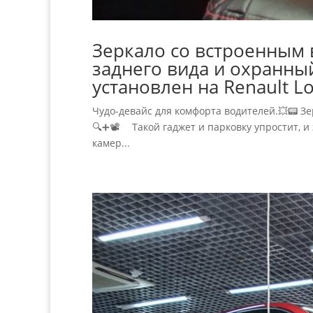
Зеркало со встроенным
заднего вида и охранный
установлен на Renault L
Чудо-девайс для комфорта водителей.💥📟 З
🔍➕📽 ⠀ Такой гаджет и парковку упростит, и
камер...